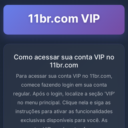
11br.com VIP
Como acessar sua conta VIP no
11br.com
Para acessar sua conta VIP no 11br.com,
comece fazendo login em sua conta
regular. Após o login, localize a seção 'VIP'
no menu principal. Clique nela e siga as
instruções para ativar as funcionalidades
exclusivas disponíveis para você. As