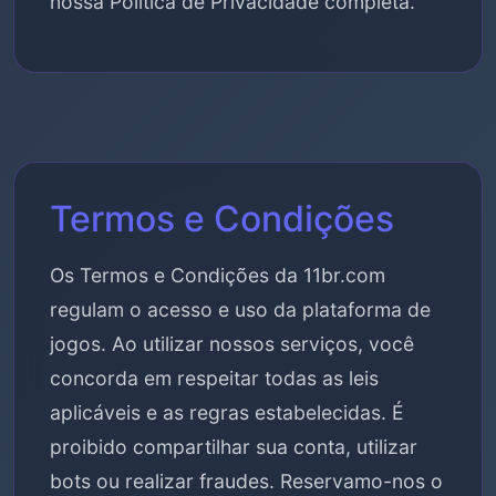
nossa Política de Privacidade completa.
Termos e Condições
Os Termos e Condições da 11br.com
regulam o acesso e uso da plataforma de
jogos. Ao utilizar nossos serviços, você
concorda em respeitar todas as leis
aplicáveis e as regras estabelecidas. É
proibido compartilhar sua conta, utilizar
bots ou realizar fraudes. Reservamo-nos o