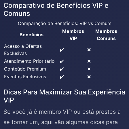
Comparativo de Benefícios VIP e
Comuns
Comparação de Benefícios: VIP vs Comum
Membros
Membros
Benefícios
VIP
Comuns
Acesso a Ofertas
✔️
❌
Exclusivas
Atendimento Prioritário
✔️
❌
Conteúdo Premium
✔️
❌
Eventos Exclusivos
✔️
❌
Dicas Para Maximizar Sua Experiência
VIP
Se você já é membro VIP ou está prestes a
se tornar um, aqui vão algumas dicas para