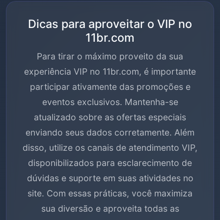
Dicas para aproveitar o VIP no
11br.com
Para tirar o máximo proveito da sua
experiência VIP no 11br.com, é importante
participar ativamente das promoções e
eventos exclusivos. Mantenha-se
atualizado sobre as ofertas especiais
enviando seus dados corretamente. Além
disso, utilize os canais de atendimento VIP,
disponibilizados para esclarecimento de
dúvidas e suporte em suas atividades no
site. Com essas práticas, você maximiza
sua diversão e aproveita todas as