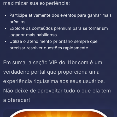
maximizar sua experiência:
Participe ativamente dos eventos para ganhar mais
prêmios.
Explore os conteúdos premium para se tornar um
jogador mais habilidoso.
Utilize o atendimento prioritário sempre que
precisar resolver questões rapidamente.
Em suma, a seção VIP do 11br.com é um
verdadeiro portal que proporciona uma
experiência riquíssima aos seus usuários.
Não deixe de aproveitar tudo o que ela tem
a oferecer!